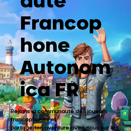
auté
Francop
hone
Autonom
ica FR
Rejoins la communauté des joueurs
francophones et
partage ton aventure avec nous sur les