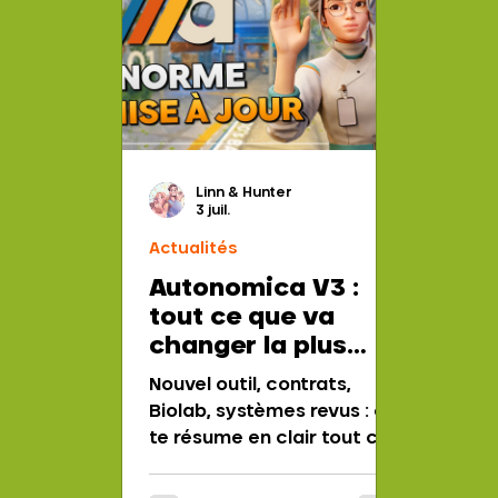
Linn & Hunter
3 juil.
Actualités
Autonomica V3 :
tout ce que va
changer la plus
grosse mise à jour
Nouvel outil, contrats,
du jeu
Biolab, systèmes revus : on
te résume en clair tout ce
qui arrive dans la mise à
jour V3 d'Autonomica.