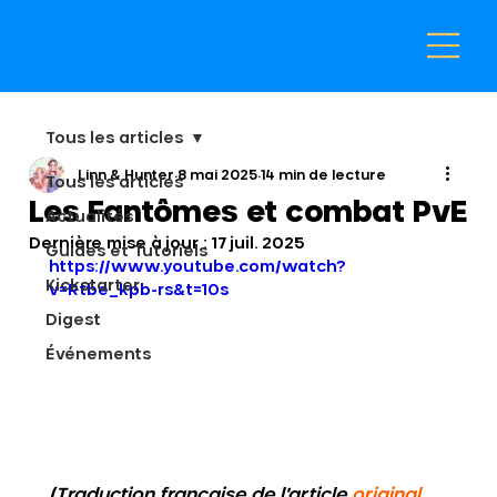
Tous les articles
Linn & Hunter
8 mai 2025
14 min de lecture
Tous les articles
Les Fantômes et combat PvE
Actualités
Dernière mise à jour :
17 juil. 2025
Guides et Tutoriels
https://www.youtube.com/watch?
Kickstarter
v=Rtbe_kpb-rs&t=10s
Digest
Événements
(Traduction française de l'article 
original 